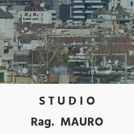
S T U D I O
Rag. MAURO