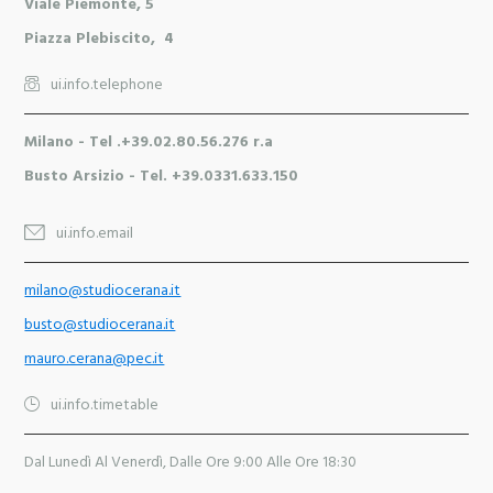
Viale Piemonte, 5
Piazza Plebiscito, 4
ui.info.telephone
Milano - Tel
.+39.02.80.56.276 r.a
Busto Arsizio - Tel. +39.0331.633.150
ui.info.email
milano@studiocerana.it
busto@studiocerana.it
mauro.cerana@pec.it
ui.info.timetable
Dal Lunedì Al Venerdì, Dalle Ore 9:00 Alle Ore 18:30